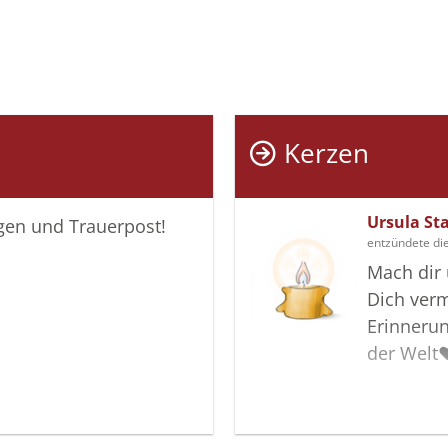
Kerzen
Ursula St
igen und Trauerpost!
entzündete di
Mach dir
Dich verm
Erinneru
der Welt♥