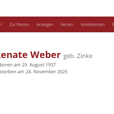
n
Zur Person
Anzeigen
Kerzen
Kondolenzen
B
Renate Weber
geb. Zinke
boren am 29. August 1937
storben am 24. November 2025