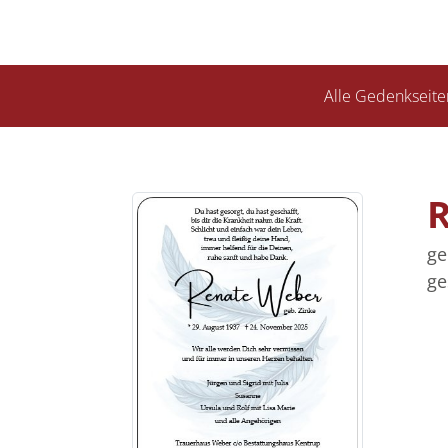
Alle Gedenkseite
ge
ge